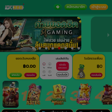
สมัครสมาชิก
เข้าสู่ระบบ
ยอดเงินคงเหลือ
โบนัสชวนเพื่อน
เล่นเสียให้คืน
฿0.00
฿
0
0
0
คลิกเพื่อ
แสดงยอด
วัน
ชั่วโมง
0
0
ถอนโบนัส
ฝากเงิน
ถอนเงิน
ถอนโบนัส
นาที
วินาที